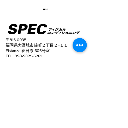
〒816-0935
福岡県大野城市錦町２丁目２−１１
Elstanza 春日原 606号室
姿勢がこんなに変わる！
猫背と反り腰が
TEL
090-9329-6281
姿勢がキレイに
​営業時間
10:00〜22:00 (予約制）
予約サイトからの予約は24時間可能ですの
で、
ご活用下さい。
定休日
​：
水曜日
電話でお問い合わせ
©SPECフィジカルコンディショニング