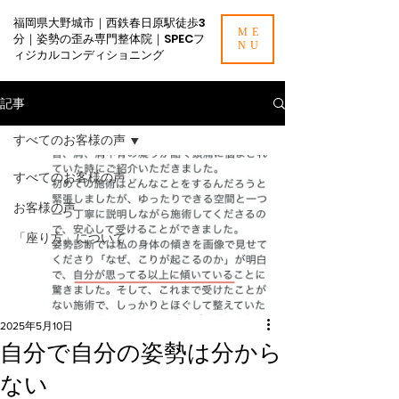
福岡県大野城市｜西鉄春日原駅徒歩3
ME
分｜姿勢の歪み専門整体院｜SPECフ
NU
ィジカルコンディショニング
記事
すべてのお客様の声
すべてのお客様の声
お客様の声
「座り方」について
2025年5月10日
自分で自分の姿勢は分から
ない