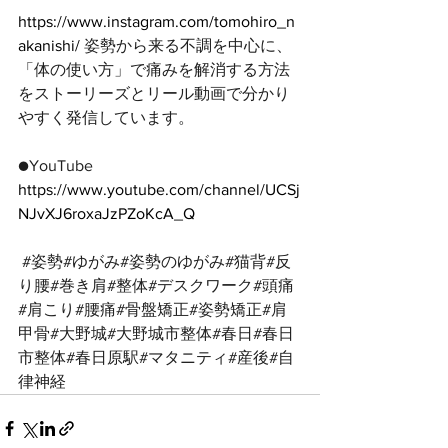
https://www.instagram.com/tomohiro_n
akanishi/
 姿勢から来る不調を中心に、
「体の使い方」で痛みを解消する方法
をストーリーズとリール動画で分かり
やすく発信しています。
●YouTube 
https://www.youtube.com/channel/UCSj
NJvXJ6roxaJzPZoKcA_Q
#姿勢
#ゆがみ#姿勢のゆがみ#猫背#反
り腰#巻き肩#整体#デスクワーク#頭痛
#肩こり#腰痛#骨盤矯正#姿勢矯正#肩
甲骨#大野城#大野城市整体#春日#春日
市整体#春日原駅#マタニティ#産後#自
律神経