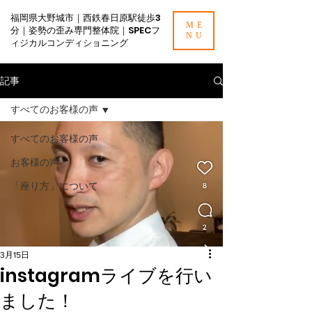
福岡県大野城市｜西鉄春日原駅徒歩3
ME
分｜姿勢の歪み専門整体院｜SPECフ
NU
ィジカルコンディショニング
記事
すべてのお客様の声
すべてのお客様の声
お客様の声
「座り方」について
3月15日
instagramライブを行い
ました！