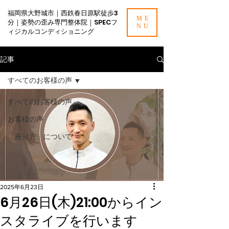
福岡県大野城市｜西鉄春日原駅徒歩3
ME
分｜姿勢の歪み専門整体院｜SPECフ
NU
ィジカルコンディショニング
記事
すべてのお客様の声
すべてのお客様の声
お客様の声
「座り方」について
2025年6月23日
6月26日(木)21:00からイン
スタライブを行います