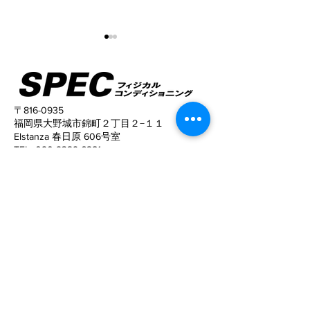
〒816-0935
福岡県大野城市錦町２丁目２−１１
Elstanza 春日原 606号室
姿勢がこんなに変わる！
猫背と反り腰が
TEL
090-9329-6281
姿勢がキレイに
​営業時間
10:00〜22:00 (予約制）
予約サイトからの予約は24時間可能ですの
で、
ご活用下さい。
定休日
​：
水曜日
電話でお問い合わせ