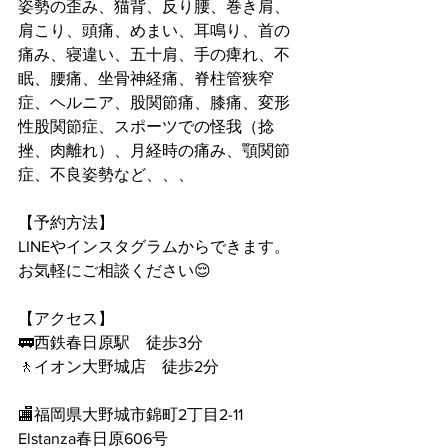
姿勢の歪み、猫背、反り腰、巻き肩、
肩こり、頭痛、めまい、耳鳴り、首の
痛み、寝違い、五十肩、手の痺れ、不
眠、腰痛、坐骨神経痛、脊柱管狭窄
症、ヘルニア、股関節痛、膝痛、変形
性股関節症、スポーツでの怪我（捻
挫、肉離れ）、月経時の痛み、顎関節
症、不良姿勢など、、、
【予約方法】
LINEやインスタグラムからできます。
お気軽にご相談ください😌
【アクセス】
🚃西鉄春日原駅　徒歩3分
🚶イオン大野城店　徒歩2分
🏬福岡県大野城市錦町2丁目2-11 
Elstanza春日原606号