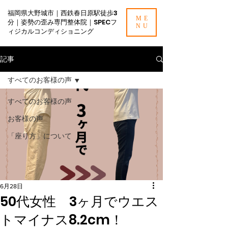
福岡県大野城市｜西鉄春日原駅徒歩3
ME
分｜姿勢の歪み専門整体院｜SPECフ
NU
ィジカルコンディショニング
記事
すべてのお客様の声
すべてのお客様の声
お客様の声
「座り方」について
6月28日
50代女性 3ヶ月でウエス
トマイナス8.2cm！