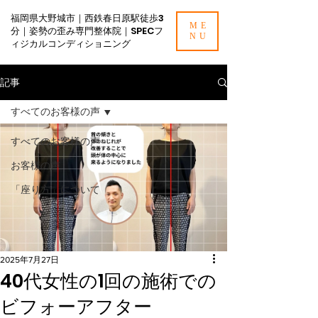
福岡県大野城市｜西鉄春日原駅徒歩3
ME
分｜姿勢の歪み専門整体院｜SPECフ
NU
ィジカルコンディショニング
記事
すべてのお客様の声
すべてのお客様の声
お客様の声
「座り方」について
2025年7月27日
40代女性の1回の施術での
ビフォーアフター