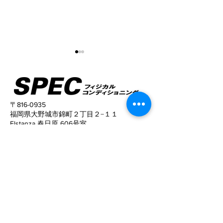
〒816-0935
福岡県大野城市錦町２丁目２−１１
Elstanza 春日原 606号室
姿勢がこんなに変わる！
猫背と反り腰が
TEL
090-9329-6281
姿勢がキレイに
​営業時間
10:00〜22:00 (予約制）
予約サイトからの予約は24時間可能ですの
で、
ご活用下さい。
定休日
​：
水曜日