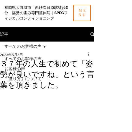
福岡県大野城市｜西鉄春日原駅徒歩3
ME
分｜姿勢の歪み専門整体院｜SPECフ
NU
ィジカルコンディショニング
記事
すべてのお客様の声
2023年5月5日
すべてのお客様の声
３７年の人生で初めて「姿
お客様の声
勢が良いですね」という言
「座り方」について
葉を頂きました。