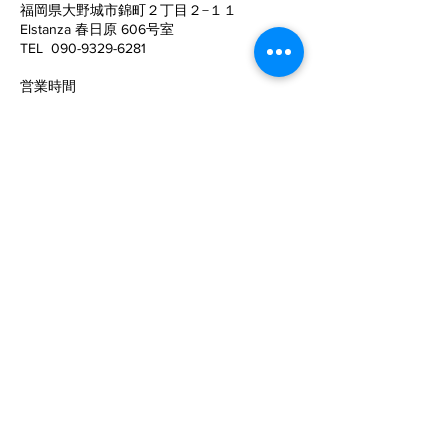
福岡県大野城市錦町２丁目２−１１
Elstanza 春日原 606号室
左のおしりの痛みはほと
体が軽く、歩く
TEL
090-9329-6281
んどなくなりました。
く軽くてびっく
​営業時間
た。
10:00〜22:00 (予約制）
予約サイトからの予約は24時間可能ですの
で、
ご活用下さい。
定休日
​：
水曜日
電話でお問い合わせ
©SPECフィジカルコンディショニング
メールでのお問い合わせ
お名前