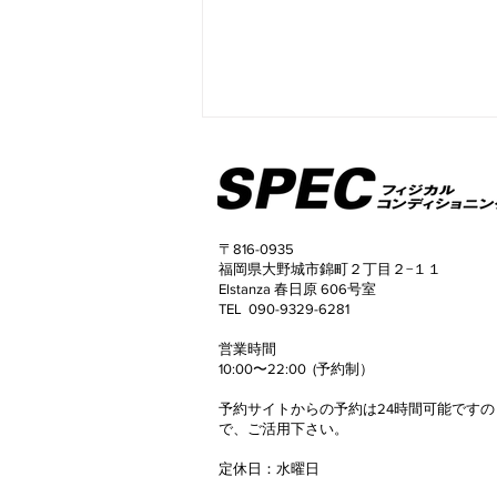
〒816-0935
福岡県大野城市錦町２丁目２−１１
Elstanza 春日原 606号室
TEL 090-9329-6281
50代女性 3ヶ月でウエスト
​営業時間
マイナス8.2cm！
10:00〜22:00 (予約制）
予約サイトからの予約は24時間可能ですの
で、
ご活用下さい。
定休日
​：
水曜日