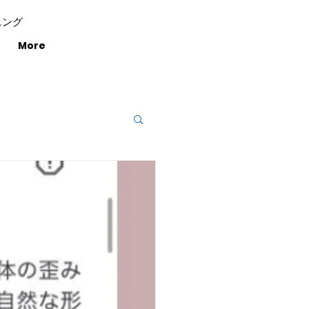
ニング
More