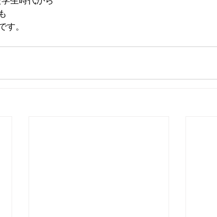
た学生時代から
も
です。