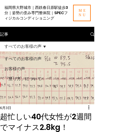
福岡県大野城市｜西鉄春日原駅徒歩3
ME
分｜姿勢の歪み専門整体院｜SPECフ
NU
ィジカルコンディショニング
記事
すべてのお客様の声
すべてのお客様の声
お客様の声
「座り方」について
6月3日
超忙しい40代女性が2週間
でマイナス2.8kg！