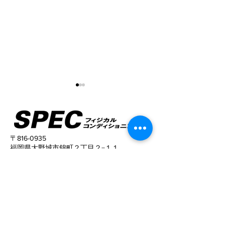
〒816-0935
福岡県大野城市錦町２丁目２−１１
Elstanza 春日原 606号室
姿勢がこんなに変わる！
猫背と反り腰が
TEL
090-9329-6281
姿勢がキレイに
​営業時間
10:00〜22:00 (予約制）
予約サイトからの予約は24時間可能ですの
で、
ご活用下さい。