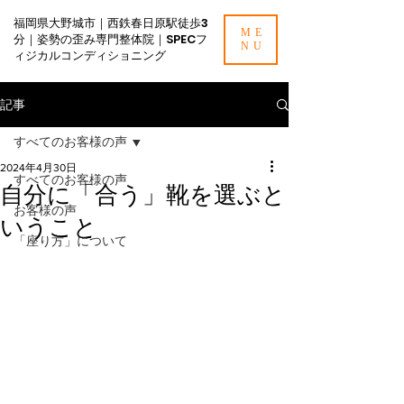
福岡県大野城市｜西鉄春日原駅徒歩3
ME
分｜姿勢の歪み専門整体院｜SPECフ
NU
ィジカルコンディショニング
記事
すべてのお客様の声
2024年4月30日
すべてのお客様の声
自分に「合う」靴を選ぶと
お客様の声
いうこと
「座り方」について