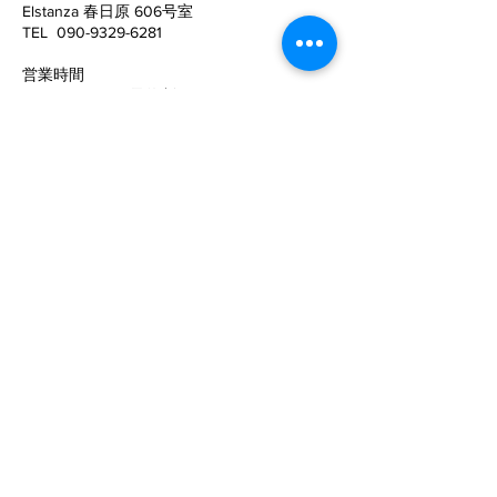
Elstanza 春日原 606号室
姿勢がこんなに変わる！
猫背と反り腰が
TEL
090-9329-6281
姿勢がキレイに
​営業時間
10:00〜22:00 (予約制）
予約サイトからの予約は24時間可能ですの
で、
ご活用下さい。
定休日
​：
水曜日
電話でお問い合わせ
©SPECフィジカルコンディショニング
メールでのお問い合わせ
お名前