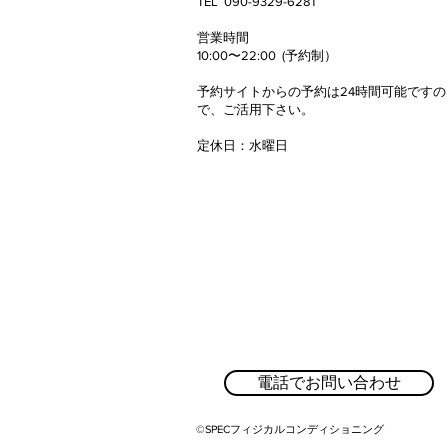
TEL 090-9329-6281
50代女性 3ヶ月でウエスト
​営業時間
マイナス8.2cm！
10:00〜22:00 (予約制）
予約サイトからの予約は24時間可能ですの
で、
ご活用下さい。
定休日
​：
水曜日
電話でお問い合わせ
©SPECフィジカルコンディショニング