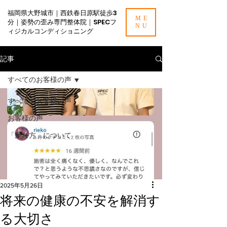
福岡県大野城市｜西鉄春日原駅徒歩3
ME
分｜姿勢の歪み専門整体院｜SPECフ
NU
ィジカルコンディショニング
記事
すべてのお客様の声
すべてのお客様の声
お客様の声
「座り方」について
2025年5月26日
将来の健康の不安を解消す
る大切さ