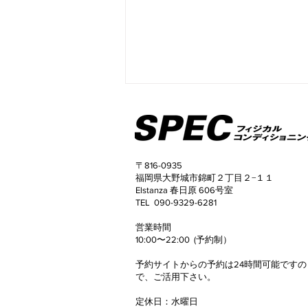
〒816-0935
福岡県大野城市錦町２丁目２−１１
Elstanza 春日原 606号室
TEL 090-9329-6281
50代女性 3ヶ月でウエスト
​営業時間
マイナス8.2cm！
10:00〜22:00 (予約制）
予約サイトからの予約は24時間可能ですの
で、
ご活用下さい。
定休日
​：
水曜日