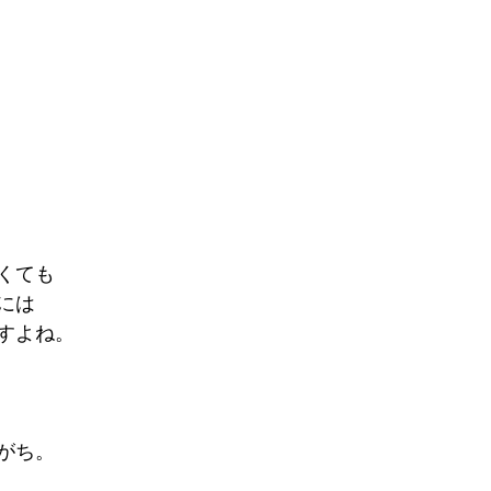
くても
には
すよね。
がち。