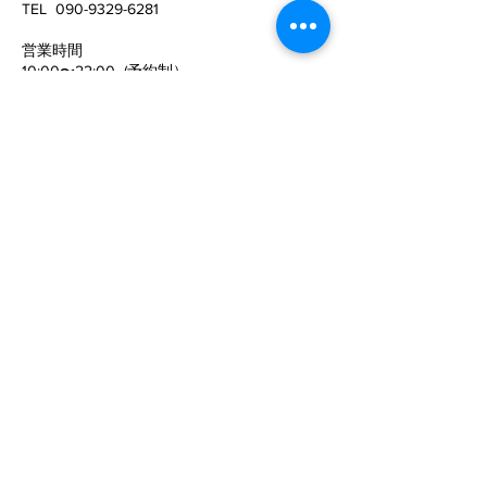
姿勢がこんなに変わる！
猫背と反り腰が
TEL
090-9329-6281
姿勢がキレイに
​営業時間
10:00〜22:00 (予約制）
予約サイトからの予約は24時間可能ですの
で、
ご活用下さい。
定休日
​：
水曜日
電話でお問い合わせ
©SPECフィジカルコンディショニング
メールでのお問い合わせ
お名前
電話番号