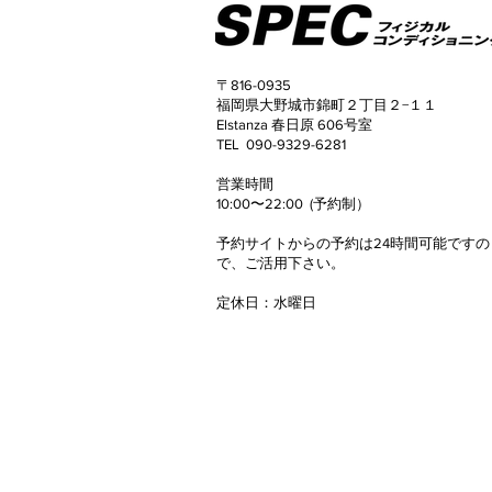
〒816-0935
福岡県大野城市錦町２丁目２−１１
Elstanza 春日原 606号室
TEL 090-9329-6281
50代女性 3ヶ月でウエスト
​営業時間
マイナス8.2cm！
10:00〜22:00 (予約制）
予約サイトからの予約は24時間可能ですの
で、
ご活用下さい。
定休日
​：
水曜日