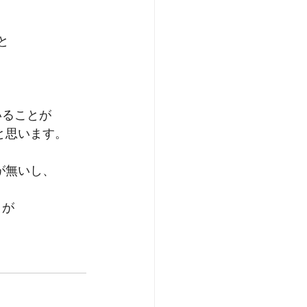
と
いることが
と思います。
が無いし、 
とが