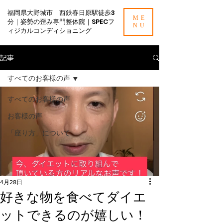
福岡県大野城市｜西鉄春日原駅徒歩3
ME
分｜姿勢の歪み専門整体院｜SPECフ
NU
ィジカルコンディショニング
記事
すべてのお客様の声
すべてのお客様の声
お客様の声
「座り方」について
4月28日
好きな物を食べてダイエ
ットできるのが嬉しい！