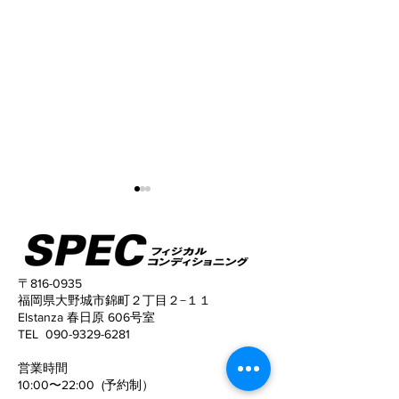
〒816-0935
福岡県大野城市錦町２丁目２−１１
Elstanza 春日原 606号室
姿勢がこんなに変わる！
猫背と反り腰が
TEL
090-9329-6281
姿勢がキレイに
​営業時間
10:00〜22:00 (予約制）