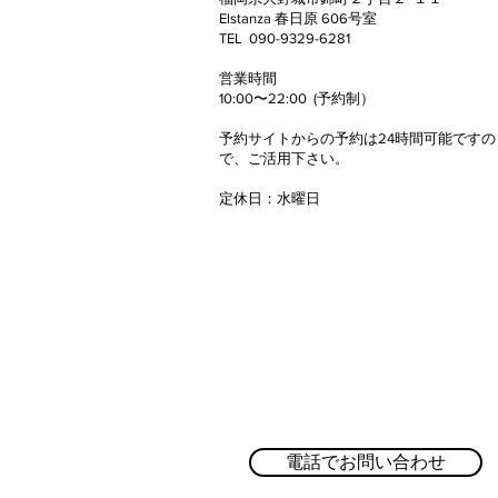
Elstanza 春日原 606号室
TEL 090-9329-6281
50代女性 3ヶ月でウエスト
​営業時間
マイナス8.2cm！
10:00〜22:00 (予約制）
予約サイトからの予約は24時間可能ですの
で、
ご活用下さい。
定休日
​：
水曜日
電話でお問い合わせ