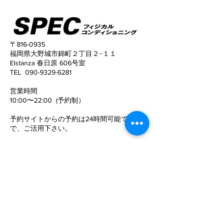
〒816-0935
福岡県大野城市錦町２丁目２−１１
Elstanza 春日原 606号室
姿勢がこんなに変わる！
猫背と反り腰が
TEL
090-9329-6281
姿勢がキレイに
​営業時間
10:00〜22:00 (予約制）
予約サイトからの予約は24時間可能ですの
で、
ご活用下さい。
定休日
​：
水曜日
電話でお問い合わせ
©SPECフィジカルコンディショニング