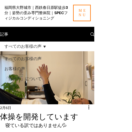
福岡県大野城市｜西鉄春日原駅徒歩3
ME
分｜姿勢の歪み専門整体院｜SPECフ
NU
ィジカルコンディショニング
記事
すべてのお客様の声
すべてのお客様の声
お客様の声
「座り方」について
2月6日
体操を開発しています
寝ている訳ではありません💦