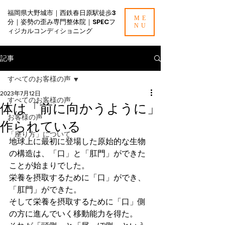
福岡県大野城市｜西鉄春日原駅徒歩3
ME
分｜姿勢の歪み専門整体院｜SPECフ
NU
ィジカルコンディショニング
記事
すべてのお客様の声
2023年7月12日
すべてのお客様の声
体は「前に向かうように」
お客様の声
作られている
「座り方」について
地球上に最初に登場した原始的な生物
の構造は、「口」と「肛門」ができた
ことが始まりでした。
栄養を摂取するために「口」ができ、
「肛門」ができた。
そして栄養を摂取するために「口」側
の方に進んでいく移動能力を得た。