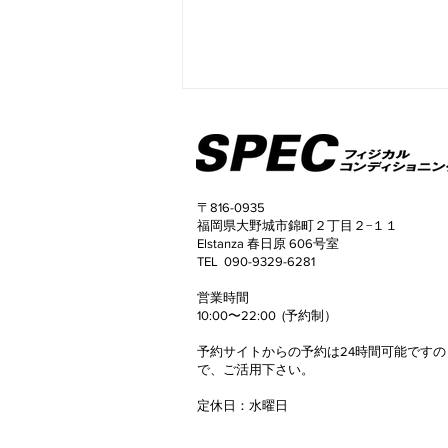
〒816-0935
福岡県大野城市錦町２丁目２−１１
Elstanza 春日原 606号室
TEL 090-9329-6281
50代女性 3ヶ月でウエスト
​営業時間
マイナス8.2cm！
10:00〜22:00 (予約制）
予約サイトからの予約は24時間可能ですの
で、
ご活用下さい。
定休日
​：
水曜日