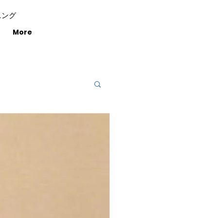
ニング
More