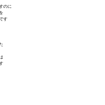
すのに
を
です
た
は
す