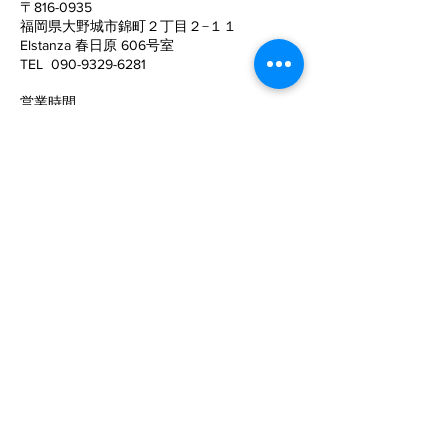
〒816-0935
福岡県大野城市錦町２丁目２−１１
Elstanza 春日原 606号室
姿勢がこんなに変わる！
猫背と反り腰が
TEL
090-9329-6281
姿勢がキレイに
​営業時間
10:00〜22:00 (予約制）
予約サイトからの予約は24時間可能ですの
で、
ご活用下さい。
定休日
​：
水曜日
電話でお問い合わせ
©SPECフィジカルコンディショニング
メールでのお問い合わせ
お名前