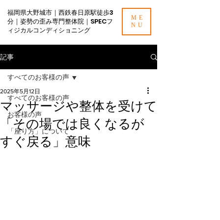
福岡県大野城市｜西鉄春日原駅徒歩3
ME
分｜姿勢の歪み専門整体院｜SPECフ
NU
ィジカルコンディショニング
記事
すべてのお客様の声
2025年5月12日
すべてのお客様の声
マッサージや整体を受けて
お客様の声
「その場では良くなるが
「座り方」について
すぐ戻る」意味