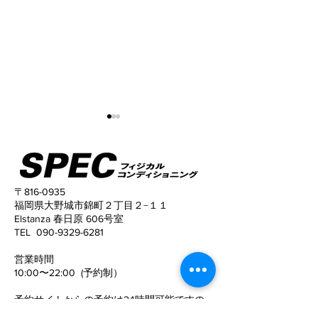
〒816-0935
福岡県大野城市錦町２丁目２−１１
Elstanza 春日原 606号室
姿勢がこんなに変わる！
猫背と反り腰が
TEL
090-9329-6281
姿勢がキレイに
​営業時間
10:00〜22:00 (予約制）
予約サイトからの予約は24時間可能ですの
で、
ご活用下さい。