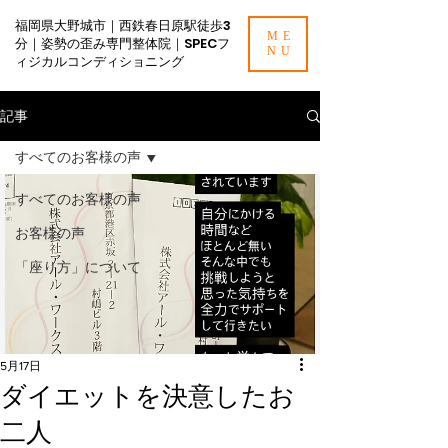
福岡県大野城市｜西鉄春日原駅徒歩3
ME
分｜姿勢の歪み専門整体院｜SPECフ
NU
ィジカルコンディショニング
記事
すべてのお客様の声
すべてのお客様の声
お客様の声
「座り方」について
5月17日
ダイエットを決意したお
二人