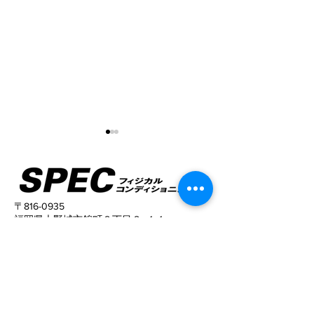
〒816-0935
福岡県大野城市錦町２丁目２−１１
Elstanza 春日原 606号室
姿勢がこんなに変わる！
猫背と反り腰が
TEL
090-9329-6281
姿勢がキレイに
​営業時間
10:00〜22:00 (予約制）
予約サイトからの予約は24時間可能ですの