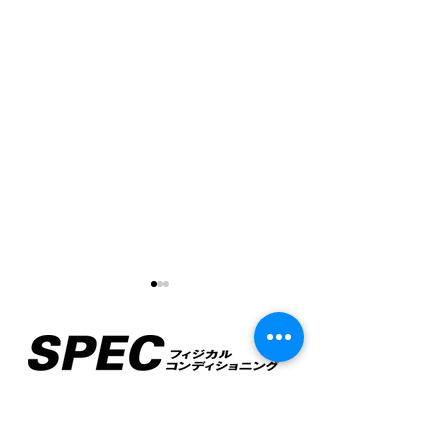
〒816-0935
福岡県大野城市錦町２丁目２−１１
Elstanza 春日原 606号室
姿勢がこんなに変わる！
猫背と反り腰が
TEL
090-9329-6281