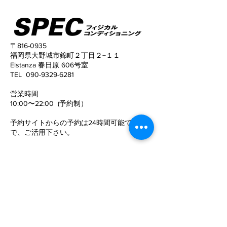
〒816-0935
福岡県大野城市錦町２丁目２−１１
Elstanza 春日原 606号室
姿勢がこんなに変わる！
猫背と反り腰が
TEL
090-9329-6281
姿勢がキレイに
​営業時間
10:00〜22:00 (予約制）
予約サイトからの予約は24時間可能ですの
で、
ご活用下さい。
定休日
​：
水曜日
電話でお問い合わせ
©SPECフィジカルコンディショニング