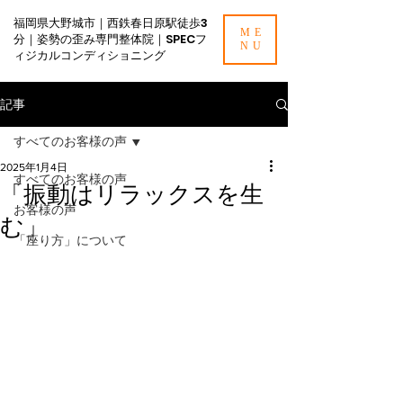
福岡県大野城市｜西鉄春日原駅徒歩3
ME
分｜姿勢の歪み専門整体院｜SPECフ
NU
ィジカルコンディショニング
記事
すべてのお客様の声
2025年1月4日
すべてのお客様の声
「振動はリラックスを生
お客様の声
む」
「座り方」について