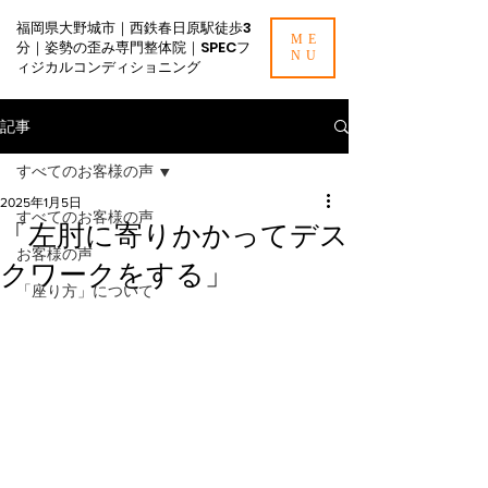
福岡県大野城市｜西鉄春日原駅徒歩3
ME
分｜姿勢の歪み専門整体院｜SPECフ
NU
ィジカルコンディショニング
記事
すべてのお客様の声
2025年1月5日
すべてのお客様の声
「左肘に寄りかかってデス
お客様の声
クワークをする」
「座り方」について