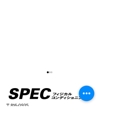
〒816-0935
福岡県大野城市錦町２丁目２−１１
Elstanza 春日原 606号室
姿勢がこんなに変わる！
猫背と反り腰が
TEL
090-9329-6281
姿勢がキレイに
​営業時間