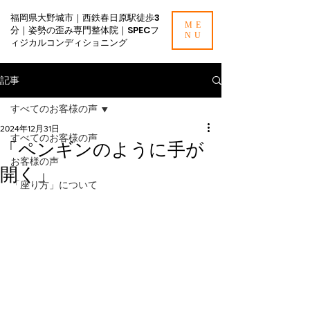
福岡県大野城市｜西鉄春日原駅徒歩3
ME
分｜姿勢の歪み専門整体院｜SPECフ
NU
ィジカルコンディショニング
記事
すべてのお客様の声
2024年12月31日
すべてのお客様の声
「ペンギンのように手が
お客様の声
開く」
「座り方」について