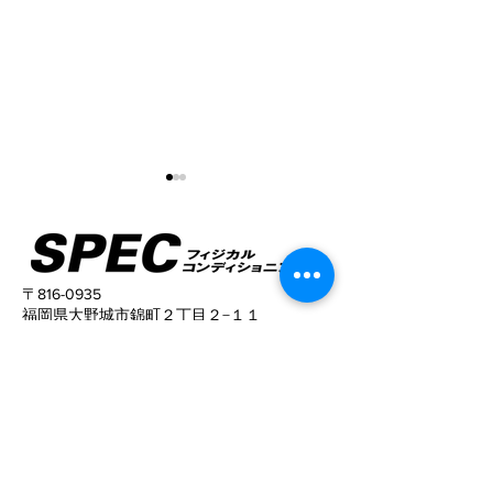
〒816-0935
福岡県大野城市錦町２丁目２−１１
Elstanza 春日原 606号室
姿勢がこんなに変わる！
猫背と反り腰が
TEL
090-9329-6281
姿勢がキレイに
​営業時間
10:00〜22:00 (予約制）
予約サイトからの予約は24時間可能ですの
で、
ご活用下さい。