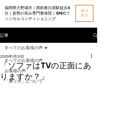
福岡県大野城市｜西鉄春日原駅徒歩3
ME
分｜姿勢の歪み専門整体院｜SPECフ
NU
ィジカルコンディショニング
記事
すべてのお客様の声
2025年1月31日
すべてのお客様の声
「ソファはTVの正面にあ
お客様の声
りますか？」
「座り方」について