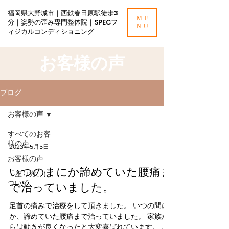
福岡県大野城市｜西鉄春日原駅徒歩3
ME
分｜姿勢の歪み専門整体院｜SPECフ
NU
ィジカルコンディショニング
お客様の声
ブログ
お客様の声
すべてのお客
様の声
2023年5月5日
お客様の声
いつのまにか諦めていた腰痛ま
「座り方」に
ついて
で治っていました。
足首の痛みで治療をして頂きました。 いつの間に
か、諦めていた腰痛まで治っていました。 家族か
らは動きが良くなったと大変喜ばれています。 友