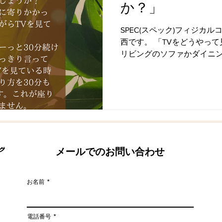
か？」
SPEC(スペック)フィジカ
西です。 「TVをどうやっ
リビングのソファかダイニ
と思います。 「ソファと椅子はTVに対して正面にありま
すか？」 これ、当院で必ず
す。...
メールでのお問い合わせ
お名前
電話番号