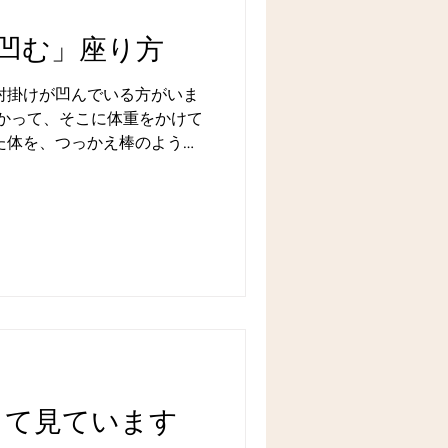
凹む」座り方
は、私が最も良くないと思っ
型です。...
って見ています