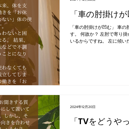
「車の肘掛けが
「車の肘掛けが凹む」 車の肘掛けが凹んでいる方がいま
す。 何故か？ 左肘で寄り掛かって、そこに体重をかけて
いるからですね。 左に傾いた体を、つっかえ棒のように
した肘で支えている。 これ
ている「横に崩す座り方」の典
2024年12月20日
「TVをどうや